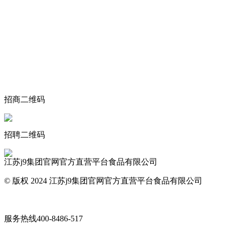
关于我们
食品安全动态
食品安全知识
联系我们
招商二维码
招聘二维码
江苏j9集团官网官方直营平台食品有限公司
© 版权 2024 江苏j9集团官网官方直营平台食品有限公司
网站地图
服务热线
400-8486-517